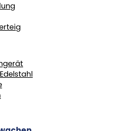
dung
erteig
hgerät
Edelstahl
e
m
rwachen