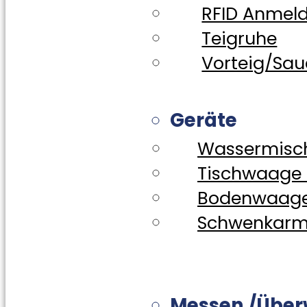
RFID Anmel
Teigruhe
Vorteig/Sau
Geräte
Wassermisc
Tischwaage 
Bodenwaag
Schwenkar
Messen /Übe