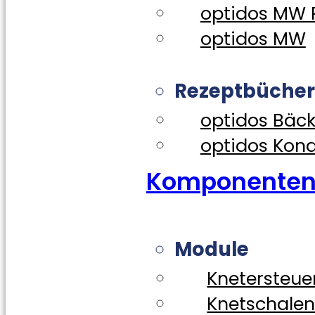
optidos MW 
optidos MW
Rezeptbücher
optidos Bäck
optidos Kond
Komponente
Module
Knetersteue
Knetschale