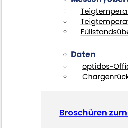
Teigtemperat
Teigtemperat
Füllstandsü
Daten
optidos-Off
Chargenrück
Broschüren zum