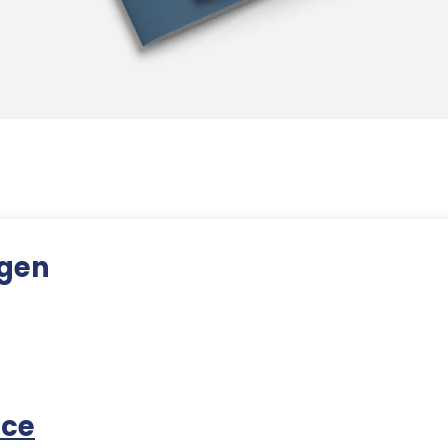
ngen
ice