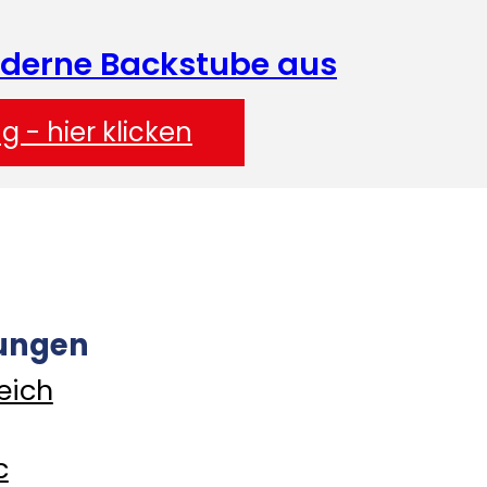
oderne Backstube aus
g - hier klicken
ungen
eich
c