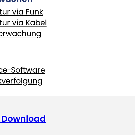
ur via Funk
ur via Kabel
berwachung
ice-Software
verfolgung
 Download