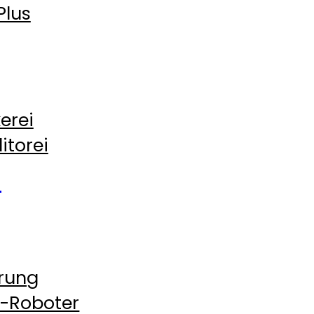
Plus
erei
itorei
n
rung
n-Roboter