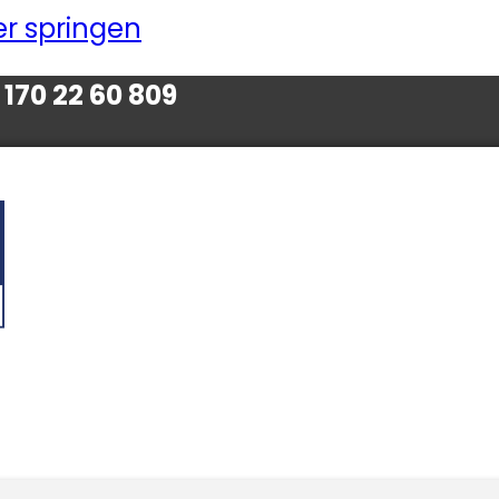
r springen
170 22 60 809